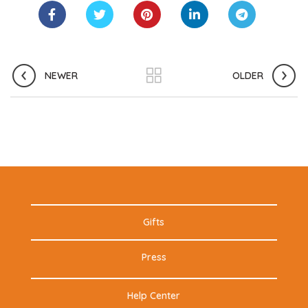
NEWER
OLDER
Gifts
Press
Help Center